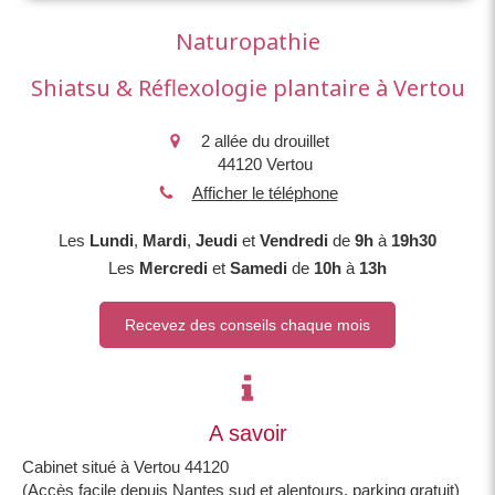
Naturopathie
Shiatsu & Réflexologie plantaire à Vertou
2 allée du drouillet
44120
Vertou
Afficher le téléphone
Les
Lundi
,
Mardi
,
Jeudi
et
Vendredi
de
9h
à
19h30
Les
Mercredi
et
Samedi
de
10h
à
13h
Recevez des conseils chaque mois
A savoir
Cabinet situé à Vertou 44120
(Accès facile depuis Nantes sud et alentours, parking gratuit)