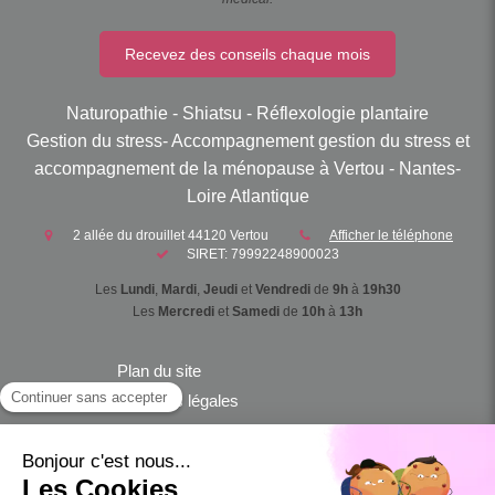
Recevez des conseils chaque mois
Naturopathie - Shiatsu - Réflexologie plantaire
Gestion du stress- Accompagnement gestion du stress et
accompagnement de la ménopause à Vertou - Nantes-
Loire Atlantique
2 allée du drouillet
44120
Vertou
Afficher le téléphone
SIRET: 79992248900023
Les
Lundi
,
Mardi
,
Jeudi
et
Vendredi
de
9h
à
19h30
Les
Mercredi
et
Samedi
de
10h
à
13h
Plan du site
Mentions légales
Conditions Générales de Vente
Accompagnement gestion du stress
Accompagnement de la ménopause