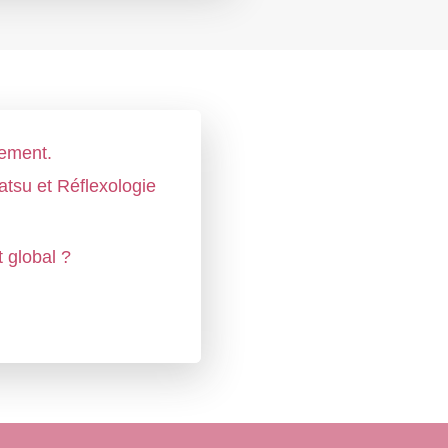
lement.
tsu et Réflexologie
 global ?