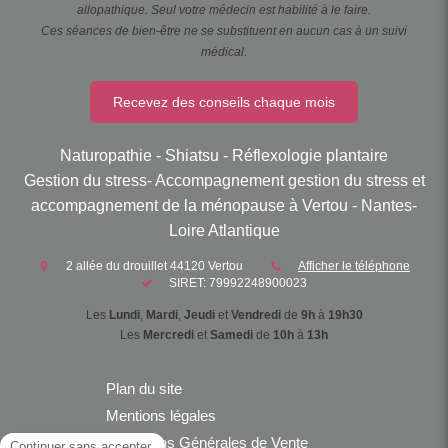
allopathique. Seul votre médecin est habilité à le faire.
Ces séances de bien-être ne se substituent en aucun cas à un suivi
médical.
Recevez des conseils chaque mois
Naturopathie - Shiatsu - Réflexologie plantaire
Gestion du stress- Accompagnement gestion du stress et
accompagnement de la ménopause à Vertou - Nantes-
Loire Atlantique
2 allée du drouillet
44120
Vertou
Afficher le téléphone
SIRET: 79992248900023
Les
Lundi
,
Mardi
,
Jeudi
et
Vendredi
de
9h
à
19h30
Les
Mercredi
et
Samedi
de
10h
à
13h
Plan du site
Mentions légales
Conditions Générales de Vente