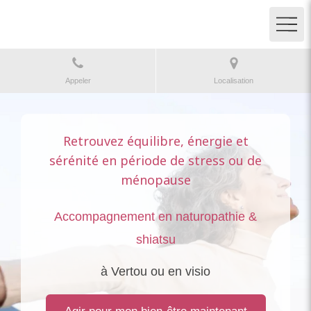
Appeler
Localisation
Retrouvez équilibre, énergie et
sérénité en période de stress ou de
ménopause
Accompagnement en naturopathie &
shiatsu
à Vertou ou en visio