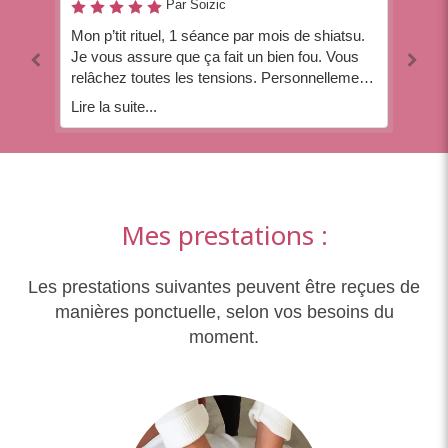
Par Soizic
Mon p’tit rituel, 1 séance par mois de shiatsu.
C'
Je vous assure que ça fait un bien fou. Vous
de
relâchez toutes les tensions. Personnellement
l'é
ça m’a redonné de l’énergie. Geraldine est très
né
Lire la suite...
Lir
à l’écoute et vous donne quelques orientations
qu
en plus sur l’alimentation. Vous pouvez y aller
cus
en toute confiance. Si j’ai un conseil, faite le
pas d’une première séance et vous pourrez
 à
constater par vous-même. Prendre soin de soi
et tellement essentiel. Merci Geraldine
Mes prestations :
Les prestations suivantes peuvent être reçues de
manières ponctuelle, selon vos besoins du
moment.