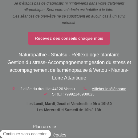
Je n’établis pas de diagnostic ni n’interviens dans votre traitement
allopathique. Seul votre médecin est habilité à le faire.
Ces séances de bien-être ne se substituent en aucun cas à un suivi
médical.
Recevez des conseils chaque mois
Naturopathie - Shiatsu - Réflexologie plantaire
Gestion du stress- Accompagnement gestion du stress et
accompagnement de la ménopause à Vertou - Nantes-
Loire Atlantique
2 allée du drouillet
44120
Vertou
Afficher le téléphone
SIRET: 79992248900023
Les
Lundi
,
Mardi
,
Jeudi
et
Vendredi
de
9h
à
19h30
Les
Mercredi
et
Samedi
de
10h
à
13h
Plan du site
Mentions légales