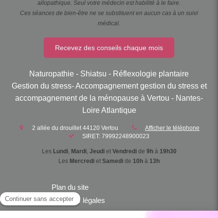
allopathique. Seul votre médecin est habilité à le faire.
Ces séances de bien-être ne se substituent en aucun cas à un suivi
médical.
Recevez des conseils chaque mois
Naturopathie - Shiatsu - Réflexologie plantaire
Gestion du stress- Accompagnement gestion du stress et
accompagnement de la ménopause à Vertou - Nantes-
Loire Atlantique
2 allée du drouillet
44120
Vertou
Afficher le téléphone
SIRET: 79992248900023
Les
Lundi
,
Mardi
,
Jeudi
et
Vendredi
de
9h
à
19h30
Les
Mercredi
et
Samedi
de
10h
à
13h
Plan du site
Mentions légales
Conditions Générales de Vente