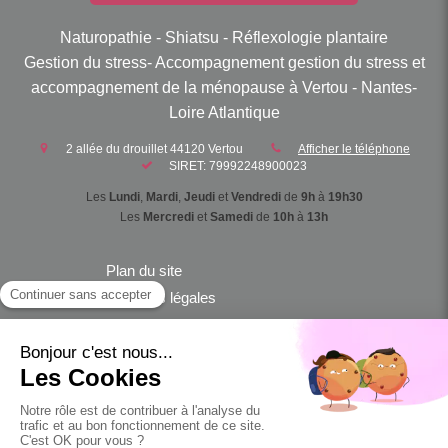
Naturopathie - Shiatsu - Réflexologie plantaire
Gestion du stress- Accompagnement gestion du stress et
accompagnement de la ménopause à Vertou - Nantes-
Loire Atlantique
2 allée du drouillet
44120
Vertou
Afficher le téléphone
SIRET: 79992248900023
Les
Lundi
,
Mardi
,
Jeudi
et
Vendredi
de
9h
à
19h30
Les
Mercredi
et
Samedi
de
10h
à
13h
Plan du site
Mentions légales
Conditions Générales de Vente
Accompagnement gestion du stress
Accompagnement de la ménopause
Contact
©2020 Cabinet de Naturopathie shiatsu et réflexologie plantaire